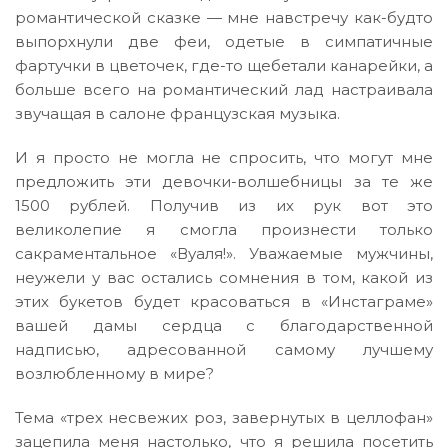
романтической сказке — мне навстречу как-будто
выпорхнули две феи, одетые в симпатичные
фартучки в цветочек, где-то щебетали канарейки, а
больше всего на романтический лад настраивала
звучащая в салоне французская музыка.
И я просто не могла не спросить, что могут мне
предложить эти девочки-волшебницы за те же
1500 рублей. Получив из их рук вот это
великолепие я смогла произнести только
сакраментальное «Вуаля!». Уважаемые мужчины,
неужели у вас остались сомнения в том, какой из
этих букетов будет красоваться в «Инстаграме»
вашей дамы сердца с благодарственной
надписью, адресованной самому лучшему
возлюбленному в мире?
Тема «трех несвежих роз, завернутых в целлофан»
зацепила меня настолько, что я решила посетить