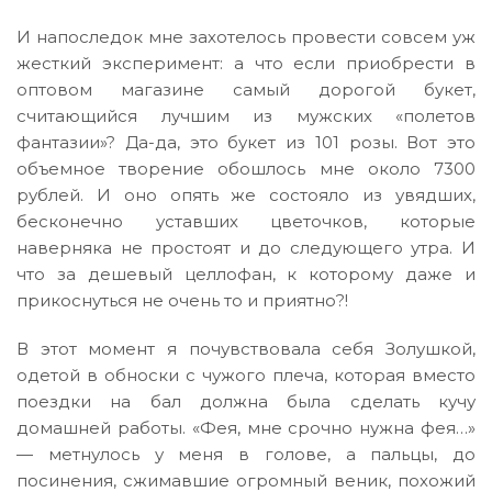
И напоследок мне захотелось провести совсем уж
жесткий эксперимент: а что если приобрести в
оптовом магазине самый дорогой букет,
считающийся лучшим из мужских «полетов
фантазии»? Да-да, это букет из 101 розы. Вот это
объемное творение обошлось мне около 7300
рублей. И оно опять же состояло из увядших,
бесконечно уставших цветочков, которые
наверняка не простоят и до следующего утра. И
что за дешевый целлофан, к которому даже и
прикоснуться не очень то и приятно?!
В этот момент я почувствовала себя Золушкой,
одетой в обноски с чужого плеча, которая вместо
поездки на бал должна была сделать кучу
домашней работы. «Фея, мне срочно нужна фея…»
— метнулось у меня в голове, а пальцы, до
посинения, сжимавшие огромный веник, похожий