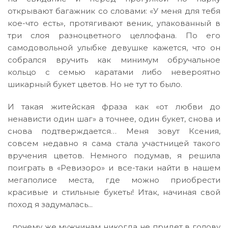
открывают багажник со словами: «У меня для тебя
кое-что есть», протягивают веник, упакованный в
три слоя разноцветного целлофана. По его
самодовольной улыбке девушке кажется, что он
собрался вручить как минимум обручальное
кольцо с семью каратами либо невероятно
шикарный букет цветов. Но не тут то было.
И такая житейская фраза как «от любви до
ненависти один шаг» а точнее, один букет, снова и
снова подтверждается… Меня зовут Ксения,
совсем недавно я сама стала участницей такого
вручения цветов. Немного подумав, я решила
поиграть в «Ревизоро» и все-таки найти в нашем
мегаполисе места, где можно приобрести
красивые и стильные букеты! Итак, начиная свой
поход я задумалась...
...почему же мужчинам никогда не придет в голову