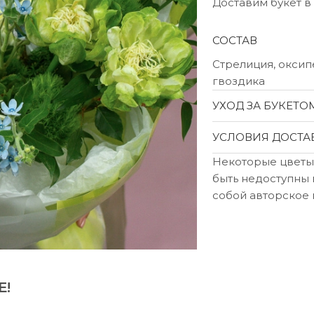
Доставим букет в
СОСТАВ
Стрелиция, оксипе
гвоздика
УХОД ЗА БУКЕТО
УСЛОВИЯ ДОСТА
Некоторые цветы
быть недоступны 
собой авторское 
Е!