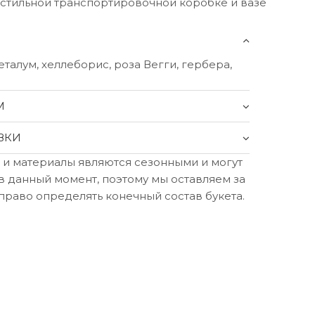
 стильной транспортировочной коробке и вазе
талум, хеллеборис, роза Вегги, гербера,
М
ВКИ
 и материалы являются сезонными и могут
в данный момент, поэтому мы оставляем за
право определять конечный состав букета.