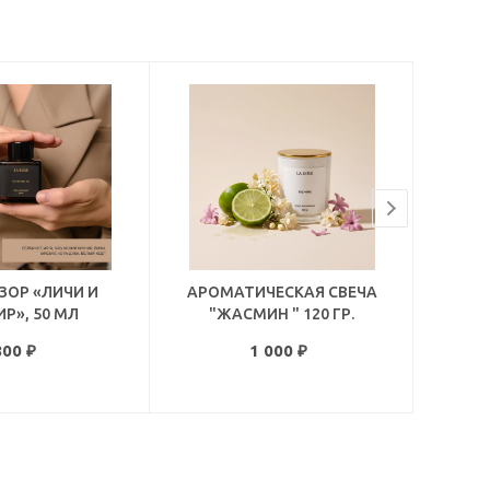
ОР «ЛИЧИ И
АРОМАТИЧЕСКАЯ СВЕЧА
ДИФФ
Р», 50 МЛ
"ЖАСМИН " 120 ГР.
ГР
800
₽
1 000
₽