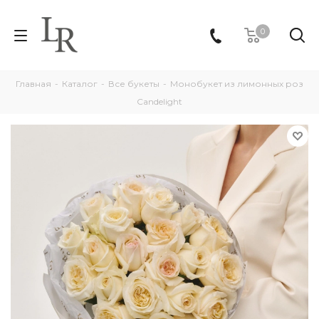
0
Главная
-
Каталог
-
Все букеты
-
Монобукет из лимонных роз
Candelight