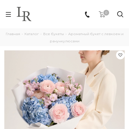
0
Главная
-
Каталог
-
Все букеты
-
Ароматный букет с левкоем и
ранункулюсами