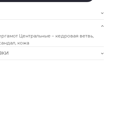
ергамот Центральные – кедровая ветвь,
сандал, кожа
ВКИ