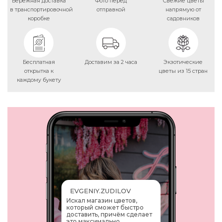
Бережная доставка
Фото перед
Свежие цветы
в транспортировочной
отправкой
напрямую от
7 РОЗ
коробке
садовников
КУСТОВЫЕ
Бесплатная
Доставим за 2 часа
Экзотические
ПИОНОВИДНЫЕ РОЗЫ
открытка к
цветы из 15 стран
каждому букету
ФРАНЦУЗСКИЕ РОЗЫ
ЖЕЛТЫЕ
КРАСНЫЕ
РОЗОВЫЕ
БЕЛЫЕ
EVGENIY.ZUDILOV
Искал магазин цветов,
В КОРЗИНКЕ
который сможет быстро
доставить, причём сделает
это максимально