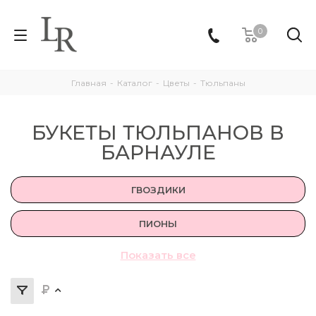
0
Главная
-
Каталог
-
Цветы
-
Тюльпаны
БУКЕТЫ ТЮЛЬПАНОВ В
БАРНАУЛЕ
ГВОЗДИКИ
ПИОНЫ
Показать все
ТЮЛЬПАНЫ
ГЕРБЕРЫ