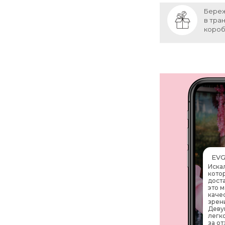
Береж
в тра
коро
EVG
Иска
кото
дост
это 
каче
зрен
Деву
легк
за от