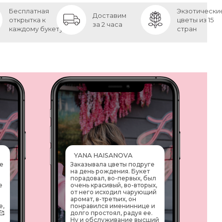
Бесплатная
Экзотически
Доставим
открытка к
цветы из 15
за 2 часа
каждому букету
стран
YANA HAISANOVA
е
Заказывала цветы подруге
на день рождения. Букет
порадовал, во-первых, был
е
очень красивый, во-вторых,
е
от него исходил чарующий
аромат, в-третьих, он
е,
понравился имениннице и
🥰
долго простоял, радуя ее.
Ну и обслуживание высший