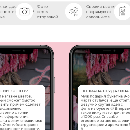
ная доставка
Фото
Свежие цветы
нспортировочной
перед
напрямую от
бке
отправкой
садовников
ENIY.ZUDILOV
ЮЛИАНА НЕУДАХИНА
л магазин цветов,
Муж подарил букет на 8-о
рый сможет быстро
марта от ЛаРоз, еще стоят.
авить, причём сделает
Безумно крутая идея с
максимально
фото на букете 😍 Впервы
ственно с точки
такое вижу и это приятне
ия оформления.
в 1000 раз. Спасибо
шки с этим справились
огромное за цветы, свежи
о. Очень благодарен
«хрустящие» и ароматные 
зывчивость и красоту.
🫶