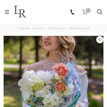
0
Главная
-
Каталог
-
Все букеты
-
Летний вечер